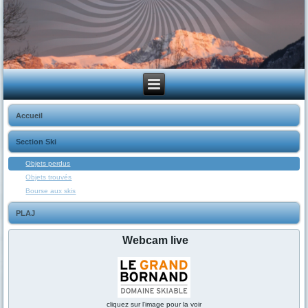
Accueil
Section Ski
Objets perdus
Objets trouvés
Bourse aux skis
PLAJ
Webcam live
cliquez sur l'image pour la voir